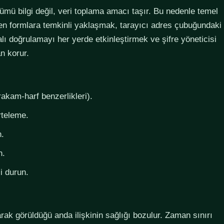
lümü bilgi değil, veri toplama amacı taşır. Bu nedenle temel
steyen formlara temkinli yaklaşmak, tarayıcı adres çubuğundaki
lı doğrulamayı her yerde etkinleştirmek ve şifre yöneticisi
n korur.
rakam-harf benzerlikleri).
rteleme.
n.
n.
i durun.
larak görüldüğü anda ilişkinin sağlığı bozulur. Zaman sınırı