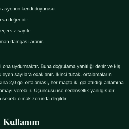
derasyonun kendi duyurusu.
rsa değerlidir.
eçersiz sayılır.
zaman damgası aranır.
i ona uydurmaktır. Buna doğrulama yanlılığı denir ve kişi
eyen sayılara odaklanır. İkinci tuzak, ortalamaların
na 2,0 gol ortalaması, her maçta iki gol atıldığı anlamına
lamayı verebilir. Üçüncüsü ise nedensellik yanılgısıdır —
in sebebi olmak zorunda değildir.
li Kullanım