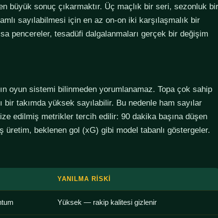
den büyük sonuç çıkarmaktır. Üç maçlık bir seri, sezonluk bi
lamlı sayılabilmesi için en az on-on iki karşılaşmalık bir
sa pencereler, tesadüfi dalgalanmaları gerçek bir değişim
ımın oyun sistemi bilinmeden yorumlanamaz. Topa çok sahip
lı bir takımda yüksek sayılabilir. Bu nedenle ham sayılar
ze edilmiş metrikler tercih edilir: 90 dakika başına düşen
 üretim, beklenen gol (xG) gibi model tabanlı göstergeler.
YANILMA RISKI
ntum
Yüksek — rakip kalitesi gizlenir