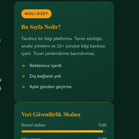
HIZLI ÖZET
Bu Sayfa Nedir?
Tarafsız bir bilgi platformu. Terim sözlüğü,
e
analiz yöntemi ve 15+ soruluk bilgi bankası
içerir. Ticari yönlendirme barındırmaz.
Reklamsız içerik
Dış bağlantı yok
u
Aylık gözden geçirme
ü
.
Veri Güvenilirlik Skalası
Resmî bülten
%96