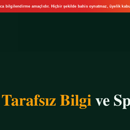
ca bilgilendirme amaçlıdır. Hiçbir şekilde bahis oynatmaz, üyelik kabu
e
Tarafsız Bilgi
ve Sp