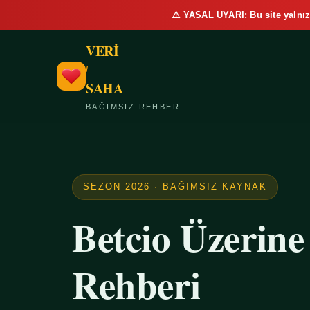
⚠️ YASAL UYARI: Bu site yalnız
VERİ
/
SAHA
BAĞIMSIZ REHBER
SEZON 2026 · BAĞIMSIZ KAYNAK
Betcio Üzerin
Rehberi