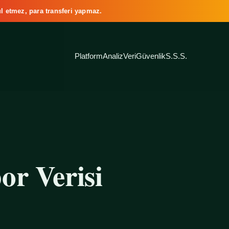
l etmez, para transferi yapmaz.
Platform
Analiz
Veri
Güvenlik
S.S.S.
or Verisi