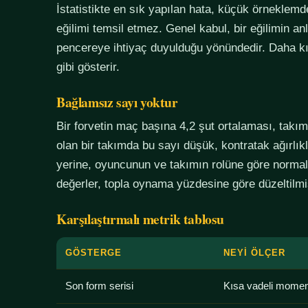
İstatistikte en sık yapılan hata, küçük örneklem
eğilimi temsil etmez. Genel kabul, bir eğilimin an
pencereye ihtiyaç duyulduğu yönündedir. Daha kı
gibi gösterir.
Bağlamsız sayı yoktur
Bir forvetin maç başına 4,2 şut ortalaması, tak
olan bir takımda bu sayı düşük, kontratak ağırlık
yerine, oyuncunun ve takımın rolüne göre normali
değerler, topla oynama yüzdesine göre düzeltilmiş
Karşılaştırmalı metrik tablosu
GÖSTERGE
NEYI ÖLÇER
Son form serisi
Kısa vadeli mome