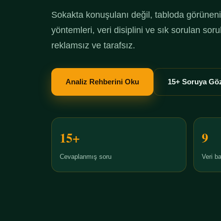
Sokakta konuşulanı değil, tabloda görüneni 
yöntemleri, veri disiplini ve sık sorulan so
reklamsız ve tarafsız.
Analiz Rehberini Oku
15+ Soruya Göz
15+
9
Cevaplanmış soru
Veri ba