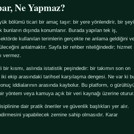
par, Ne Yapmaz?
yük bölümü ticari bir amaç taşır: bir yere yönlendirir, bir şeyi
ak bunların dışında konumlanır. Burada yapılan tek iş,
ektörde kullanılan terimlerin gerçekte ne anlama geldiğini v
züleceğini anlatmaktır. Sayfa bir rehber niteliğindedir; hizmet
tı vermez.
 bir kısmı, aslında istatistik peşindedir: bir takımın son on
 iki ekip arasındaki tarihsel karşılaşma dengesi. Ne var ki b
sonuç iddialarının arasında kaybolur. Bu platform, o gürültüy
 bir yöntem veya kamuya açık bir veri kaynağı üzerine oturur
plinine dair pratik öneriler ve güvenlik başlıkları yer alır.
ndirmesini yapabilecek zemine sahip olmasıdır. Karar