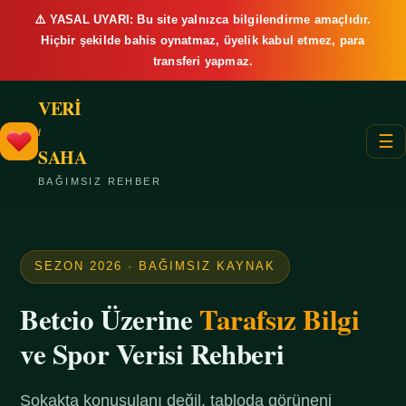
⚠️ YASAL UYARI: Bu site yalnızca bilgilendirme amaçlıdır.
Hiçbir şekilde bahis oynatmaz, üyelik kabul etmez, para
transferi yapmaz.
VERİ
/
☰
SAHA
BAĞIMSIZ REHBER
SEZON 2026 · BAĞIMSIZ KAYNAK
Betcio Üzerine
Tarafsız Bilgi
ve Spor Verisi Rehberi
Sokakta konuşulanı değil, tabloda görüneni