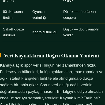
geçmiş
değişir
90 dk başına
Oyuncu
Düşük — süre farkını
üretim
verimliliği
dengeler
Sakatlık/ceza
Düşük — doğrulanabilir
Kadro bütünlüğü
durumu
veridir
Veri Kaynaklarını Doğru Okuma Yöntemi
Kamuya açık spor verisi bugün her zamankinden fazla.
Federasyon bültenleri, kulüp açıklamaları, maç raporları ve
açık istatistik arşivleri birlikte ele alındığında oldukça
sağlam bir tablo çıkar. Sorun veri azlığı değil, verinin
doğrulanmadan paylaşılmasıdır. Bir bilgiyi ciddiye almadan
önce üç soruyu sormak yeterlidir: Kaynak kim? Tarih ne?
Aynı bilgi ikinci bağımsız bir yerde doğrulanıyor mu?