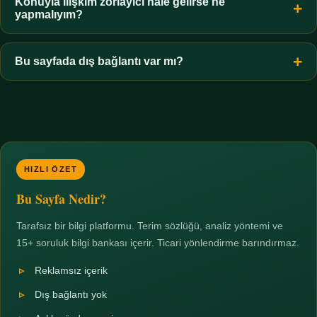
hiçbir koşulda uygun değildir. Sınır yasal olduğu kadar etik bir
Konuyla ilişkim zorlayıcı hale gelirse ne
yapmalıyım?
zorunluluktur.
Zaman sınırı koyun, harcadığınız süreyi ölçün ve gerekirse
profesyonel destek alın. Türkiye'de ücretsiz danışma hatları
Bu sayfada dış bağlantı var mı?
mevcuttur; yardım istemek güçlü bir adımdır.
Hayır. Tüm bağlantılar sayfa içi bölümlere yöneliktir; üçüncü
taraf ticari sayfalara hiçbir bağlantı verilmez.
HIZLI ÖZET
Bu Sayfa Nedir?
Tarafsız bir bilgi platformu. Terim sözlüğü, analiz yöntemi ve
15+ soruluk bilgi bankası içerir. Ticari yönlendirme barındırmaz.
Reklamsız içerik
Dış bağlantı yok