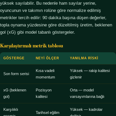
yüksek sayılabilir. Bu nedenle ham sayılar yerine,
oyuncunun ve takımın rolüne göre normalize edilmiş
metrikler tercih edilir: 90 dakika başına düşen değerler,
topla oynama yüzdesine göre düzeltilmiş üretim, beklenen
gol (xG) gibi model tabanlı göstergeler.
Karşılaştırmalı metrik tablosu
GÖSTERGE
NEYI ÖLÇER
YANILMA RISKI
Kısa vadeli
Yüksek — rakip kalitesi
Son form serisi
momentum
gizlenir
xG (beklenen
Pozisyon
Orta — model
gol)
kalitesi
varsayımlarına bağlı
Karşılıklı
Yüksek — kadrolar
Tarihsel eğilim