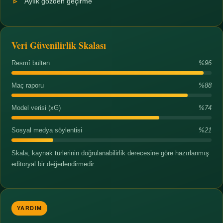
Aylık gözden geçirme
Veri Güvenilirlik Skalası
Resmî bülten
%96
Maç raporu
%88
Model verisi (xG)
%74
Sosyal medya söylentisi
%21
Skala, kaynak türlerinin doğrulanabilirlik derecesine göre hazırlanmış
editoryal bir değerlendirmedir.
YARDIM