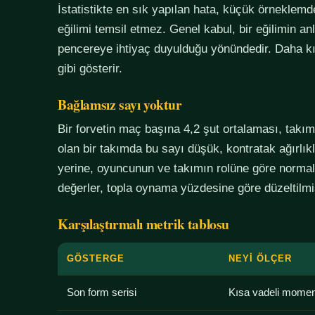
İstatistikte en sık yapılan hata, küçük örneklem
eğilimi temsil etmez. Genel kabul, bir eğilimin an
pencereye ihtiyaç duyulduğu yönündedir. Daha kı
gibi gösterir.
Bağlamsız sayı yoktur
Bir forvetin maç başına 4,2 şut ortalaması, tak
olan bir takımda bu sayı düşük, kontratak ağırlık
yerine, oyuncunun ve takımın rolüne göre normali
değerler, topla oynama yüzdesine göre düzeltilmiş
Karşılaştırmalı metrik tablosu
GÖSTERGE
NEYI ÖLÇER
Son form serisi
Kısa vadeli mome