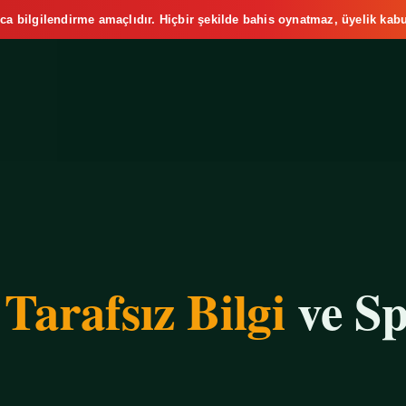
ca bilgilendirme amaçlıdır. Hiçbir şekilde bahis oynatmaz, üyelik kabu
e
Tarafsız Bilgi
ve Sp