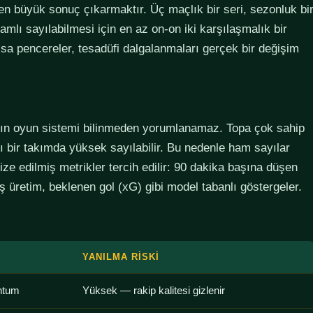
den büyük sonuç çıkarmaktır. Üç maçlık bir seri, sezonluk bi
lamlı sayılabilmesi için en az on-on iki karşılaşmalık bir
sa pencereler, tesadüfi dalgalanmaları gerçek bir değişim
ımın oyun sistemi bilinmeden yorumlanamaz. Topa çok sahip
lı bir takımda yüksek sayılabilir. Bu nedenle ham sayılar
ze edilmiş metrikler tercih edilir: 90 dakika başına düşen
 üretim, beklenen gol (xG) gibi model tabanlı göstergeler.
YANILMA RISKI
ntum
Yüksek — rakip kalitesi gizlenir