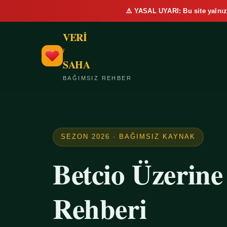
⚠️ YASAL UYARI: Bu site yalnız
VERİ
/
SAHA
BAĞIMSIZ REHBER
SEZON 2026 · BAĞIMSIZ KAYNAK
Betcio Üzerin
Rehberi