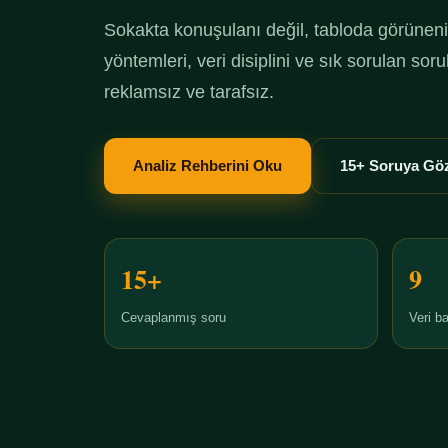
Sokakta konuşulanı değil, tabloda görüneni 
yöntemleri, veri disiplini ve sık sorulan so
reklamsız ve tarafsız.
Analiz Rehberini Oku
15+ Soruya Göz
15+
9
Cevaplanmış soru
Veri ba