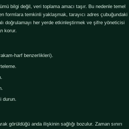
lümü bilgi değil, veri toplama amacı taşır. Bu nedenle temel
steyen formlara temkinli yaklaşmak, tarayıcı adres çubuğundaki
lı doğrulamayı her yerde etkinleştirmek ve şifre yöneticisi
n korur.
rakam-harf benzerlikleri).
rteleme.
n.
n.
i durun.
larak görüldüğü anda ilişkinin sağlığı bozulur. Zaman sınırı