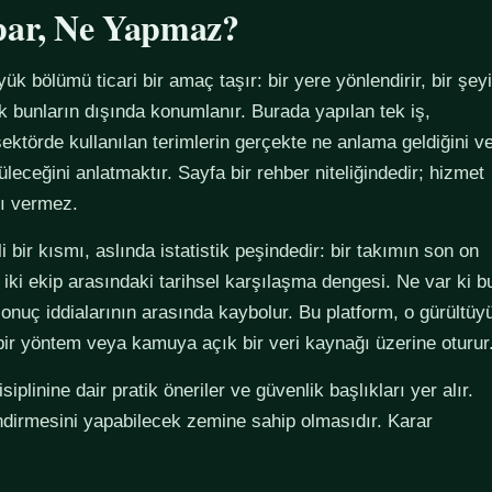
par, Ne Yapmaz?
yük bölümü ticari bir amaç taşır: bir yere yönlendirir, bir şeyi
ak bunların dışında konumlanır. Burada yapılan tek iş,
ektörde kullanılan terimlerin gerçekte ne anlama geldiğini v
züleceğini anlatmaktır. Sayfa bir rehber niteliğindedir; hizmet
tı vermez.
 bir kısmı, aslında istatistik peşindedir: bir takımın son on
 iki ekip arasındaki tarihsel karşılaşma dengesi. Ne var ki b
sonuç iddialarının arasında kaybolur. Bu platform, o gürültüy
 bir yöntem veya kamuya açık bir veri kaynağı üzerine oturur
plinine dair pratik öneriler ve güvenlik başlıkları yer alır.
ndirmesini yapabilecek zemine sahip olmasıdır. Karar