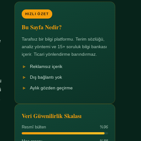
HIZLI ÖZET
Bu Sayfa Nedir?
Tarafsız bir bilgi platformu. Terim sözlüğü,
e
analiz yöntemi ve 15+ soruluk bilgi bankası
içerir. Ticari yönlendirme barındırmaz.
Reklamsız içerik
Dış bağlantı yok
u
Aylık gözden geçirme
ü
.
Veri Güvenilirlik Skalası
Resmî bülten
%96