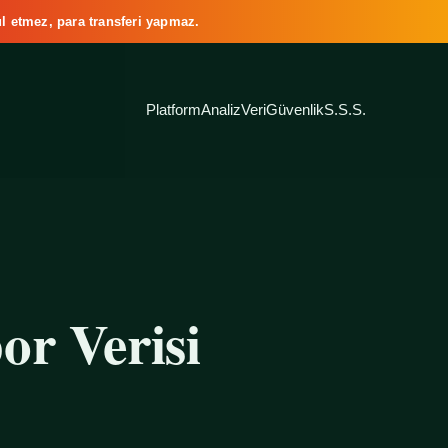
l etmez, para transferi yapmaz.
Platform
Analiz
Veri
Güvenlik
S.S.S.
or Verisi