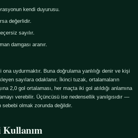
derasyonun kendi duyurusu.
rsa değerlidir.
eçersiz sayılır.
zaman damgası aranır.
i ona uydurmaktır. Buna doğrulama yanlılığı denir ve kişi
eyen sayılara odaklanır. İkinci tuzak, ortalamaların
na 2,0 gol ortalaması, her maçta iki gol atıldığı anlamına
lamayı verebilir. Üçüncüsü ise nedensellik yanılgısıdır —
in sebebi olmak zorunda değildir.
li Kullanım