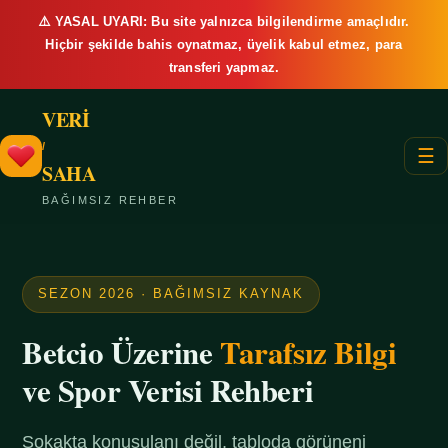
⚠️ YASAL UYARI: Bu site yalnızca bilgilendirme amaçlıdır.
Hiçbir şekilde bahis oynatmaz, üyelik kabul etmez, para
transferi yapmaz.
VERİ
/
☰
SAHA
BAĞIMSIZ REHBER
SEZON 2026 · BAĞIMSIZ KAYNAK
Betcio Üzerine
Tarafsız Bilgi
ve Spor Verisi Rehberi
Sokakta konuşulanı değil, tabloda görüneni