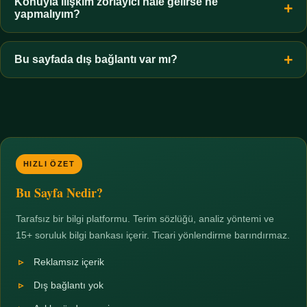
hiçbir koşulda uygun değildir. Sınır yasal olduğu kadar etik bir
Konuyla ilişkim zorlayıcı hale gelirse ne
yapmalıyım?
zorunluluktur.
Zaman sınırı koyun, harcadığınız süreyi ölçün ve gerekirse
profesyonel destek alın. Türkiye'de ücretsiz danışma hatları
Bu sayfada dış bağlantı var mı?
mevcuttur; yardım istemek güçlü bir adımdır.
Hayır. Tüm bağlantılar sayfa içi bölümlere yöneliktir; üçüncü
taraf ticari sayfalara hiçbir bağlantı verilmez.
HIZLI ÖZET
Bu Sayfa Nedir?
Tarafsız bir bilgi platformu. Terim sözlüğü, analiz yöntemi ve
15+ soruluk bilgi bankası içerir. Ticari yönlendirme barındırmaz.
Reklamsız içerik
Dış bağlantı yok