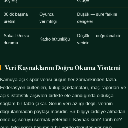
geçmiş
değişir
90 dk başına
Oyuncu
Düşük — süre farkını
üretim
verimliliği
dengeler
Sakatlık/ceza
Düşük — doğrulanabilir
Kadro bütünlüğü
durumu
veridir
Veri Kaynaklarını Doğru Okuma Yöntemi
Kamuya açık spor verisi bugün her zamankinden fazla.
Federasyon bültenleri, kulüp açıklamaları, maç raporları ve
açık istatistik arşivleri birlikte ele alındığında oldukça
sağlam bir tablo çıkar. Sorun veri azlığı değil, verinin
doğrulanmadan paylaşılmasıdır. Bir bilgiyi ciddiye almadan
önce üç soruyu sormak yeterlidir: Kaynak kim? Tarih ne?
Aynı bilgi ikinci bağımsız bir yerde doğrulanıyor mu?