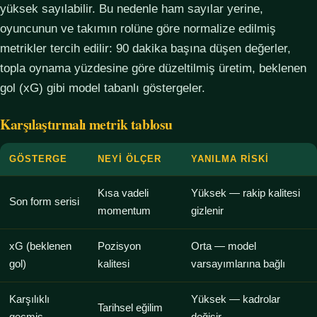
yüksek sayılabilir. Bu nedenle ham sayılar yerine,
oyuncunun ve takımın rolüne göre normalize edilmiş
metrikler tercih edilir: 90 dakika başına düşen değerler,
topla oynama yüzdesine göre düzeltilmiş üretim, beklenen
gol (xG) gibi model tabanlı göstergeler.
Karşılaştırmalı metrik tablosu
GÖSTERGE
NEYI ÖLÇER
YANILMA RISKI
Kısa vadeli
Yüksek — rakip kalitesi
Son form serisi
momentum
gizlenir
xG (beklenen
Pozisyon
Orta — model
gol)
kalitesi
varsayımlarına bağlı
Karşılıklı
Yüksek — kadrolar
Tarihsel eğilim