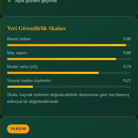
Aylık gözden geçirme
Veri Güvenilirlik Skalası
Resmî bülten
%96
Maç raporu
%88
Model verisi (xG)
%74
Sosyal medya söylentisi
%21
Skala, kaynak türlerinin doğrulanabilirlik derecesine göre hazırlanmış
editoryal bir değerlendirmedir.
YARDIM