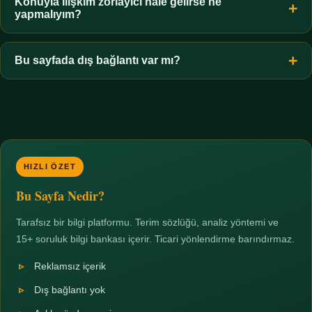
hiçbir koşulda uygun değildir. Sınır yasal olduğu kadar etik bir
Konuyla ilişkim zorlayıcı hale gelirse ne
yapmalıyım?
zorunluluktur.
Zaman sınırı koyun, harcadığınız süreyi ölçün ve gerekirse
profesyonel destek alın. Türkiye'de ücretsiz danışma hatları
Bu sayfada dış bağlantı var mı?
mevcuttur; yardım istemek güçlü bir adımdır.
Hayır. Tüm bağlantılar sayfa içi bölümlere yöneliktir; üçüncü
taraf ticari sayfalara hiçbir bağlantı verilmez.
HIZLI ÖZET
Bu Sayfa Nedir?
Tarafsız bir bilgi platformu. Terim sözlüğü, analiz yöntemi ve
15+ soruluk bilgi bankası içerir. Ticari yönlendirme barındırmaz.
Reklamsız içerik
Dış bağlantı yok