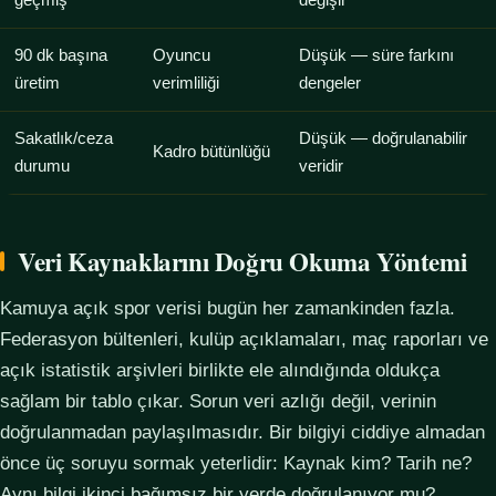
geçmiş
değişir
90 dk başına
Oyuncu
Düşük — süre farkını
üretim
verimliliği
dengeler
Sakatlık/ceza
Düşük — doğrulanabilir
Kadro bütünlüğü
durumu
veridir
Veri Kaynaklarını Doğru Okuma Yöntemi
Kamuya açık spor verisi bugün her zamankinden fazla.
Federasyon bültenleri, kulüp açıklamaları, maç raporları ve
açık istatistik arşivleri birlikte ele alındığında oldukça
sağlam bir tablo çıkar. Sorun veri azlığı değil, verinin
doğrulanmadan paylaşılmasıdır. Bir bilgiyi ciddiye almadan
önce üç soruyu sormak yeterlidir: Kaynak kim? Tarih ne?
Aynı bilgi ikinci bağımsız bir yerde doğrulanıyor mu?