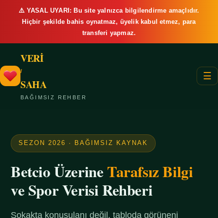
⚠️ YASAL UYARI: Bu site yalnızca bilgilendirme amaçlıdır.
Hiçbir şekilde bahis oynatmaz, üyelik kabul etmez, para
transferi yapmaz.
VERİ
/
☰
SAHA
BAĞIMSIZ REHBER
SEZON 2026 · BAĞIMSIZ KAYNAK
Betcio Üzerine
Tarafsız Bilgi
ve Spor Verisi Rehberi
Sokakta konuşulanı değil, tabloda görüneni