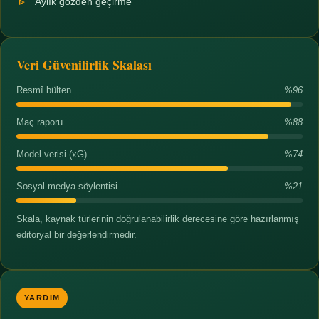
Aylık gözden geçirme
Veri Güvenilirlik Skalası
Resmî bülten
%96
Maç raporu
%88
Model verisi (xG)
%74
Sosyal medya söylentisi
%21
Skala, kaynak türlerinin doğrulanabilirlik derecesine göre hazırlanmış
editoryal bir değerlendirmedir.
YARDIM