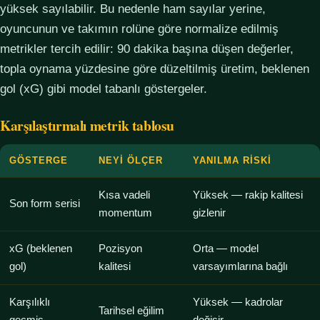
yüksek sayılabilir. Bu nedenle ham sayılar yerine,
oyuncunun ve takımın rolüne göre normalize edilmiş
metrikler tercih edilir: 90 dakika başına düşen değerler,
topla oynama yüzdesine göre düzeltilmiş üretim, beklenen
gol (xG) gibi model tabanlı göstergeler.
Karşılaştırmalı metrik tablosu
GÖSTERGE
NEYI ÖLÇER
YANILMA RISKI
Kısa vadeli
Yüksek — rakip kalitesi
Son form serisi
momentum
gizlenir
xG (beklenen
Pozisyon
Orta — model
gol)
kalitesi
varsayımlarına bağlı
Karşılıklı
Yüksek — kadrolar
Tarihsel eğilim