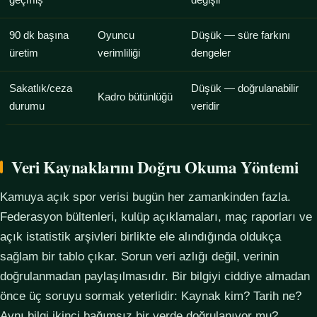
geçmiş
değişir
90 dk başına
Oyuncu
Düşük — süre farkını
üretim
verimliliği
dengeler
Sakatlık/ceza
Düşük — doğrulanabilir
Kadro bütünlüğü
durumu
veridir
Veri Kaynaklarını Doğru Okuma Yöntemi
Kamuya açık spor verisi bugün her zamankinden fazla.
Federasyon bültenleri, kulüp açıklamaları, maç raporları ve
açık istatistik arşivleri birlikte ele alındığında oldukça
sağlam bir tablo çıkar. Sorun veri azlığı değil, verinin
doğrulanmadan paylaşılmasıdır. Bir bilgiyi ciddiye almadan
önce üç soruyu sormak yeterlidir: Kaynak kim? Tarih ne?
Aynı bilgi ikinci bağımsız bir yerde doğrulanıyor mu?