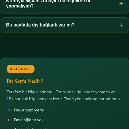
hiçbir koşulda uygun değildir. Sınır yasal olduğu kadar etik bir
Konuyla ilişkim zorlayıcı hale gelirse ne
yapmalıyım?
zorunluluktur.
Zaman sınırı koyun, harcadığınız süreyi ölçün ve gerekirse
profesyonel destek alın. Türkiye'de ücretsiz danışma hatları
Bu sayfada dış bağlantı var mı?
mevcuttur; yardım istemek güçlü bir adımdır.
Hayır. Tüm bağlantılar sayfa içi bölümlere yöneliktir; üçüncü
taraf ticari sayfalara hiçbir bağlantı verilmez.
HIZLI ÖZET
Bu Sayfa Nedir?
Tarafsız bir bilgi platformu. Terim sözlüğü, analiz yöntemi ve
15+ soruluk bilgi bankası içerir. Ticari yönlendirme barındırmaz.
Reklamsız içerik
Dış bağlantı yok