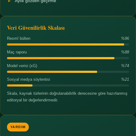
Aylık gözden geçirme
Veri Güvenilirlik Skalası
Resmî bülten
%96
Maç raporu
%88
Model verisi (xG)
%74
Sosyal medya söylentisi
%21
Skala, kaynak türlerinin doğrulanabilirlik derecesine göre hazırlanmış
editoryal bir değerlendirmedir.
YARDIM