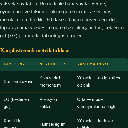
yüksek sayılabilir. Bu nedenle ham sayılar yerine,
oyuncunun ve takımın rolüne göre normalize edilmiş
metrikler tercih edilir: 90 dakika başına düşen değerler,
topla oynama yüzdesine göre düzeltilmiş üretim, beklenen
gol (xG) gibi model tabanlı göstergeler.
Karşılaştırmalı metrik tablosu
GÖSTERGE
NEYI ÖLÇER
YANILMA RISKI
Kısa vadeli
Yüksek — rakip kalitesi
Son form serisi
momentum
gizlenir
xG (beklenen
Pozisyon
Orta — model
gol)
kalitesi
varsayımlarına bağlı
Karşılıklı
Yüksek — kadrolar
Tarihsel eğilim