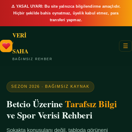
⚠️ YASAL UYARI: Bu site yalnızca bilgilendirme amaçlıdır.
Hiçbir şekilde bahis oynatmaz, üyelik kabul etmez, para
transferi yapmaz.
VERİ
/
☰
SAHA
BAĞIMSIZ REHBER
SEZON 2026 · BAĞIMSIZ KAYNAK
Betcio Üzerine
Tarafsız Bilgi
ve Spor Verisi Rehberi
Sokakta konuşulanı değil, tabloda görüneni