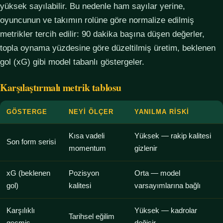
yüksek sayılabilir. Bu nedenle ham sayılar yerine,
oyuncunun ve takımın rolüne göre normalize edilmiş
metrikler tercih edilir: 90 dakika başına düşen değerler,
topla oynama yüzdesine göre düzeltilmiş üretim, beklenen
gol (xG) gibi model tabanlı göstergeler.
Karşılaştırmalı metrik tablosu
GÖSTERGE
NEYI ÖLÇER
YANILMA RISKI
Kısa vadeli
Yüksek — rakip kalitesi
Son form serisi
momentum
gizlenir
xG (beklenen
Pozisyon
Orta — model
gol)
kalitesi
varsayımlarına bağlı
Karşılıklı
Yüksek — kadrolar
Tarihsel eğilim