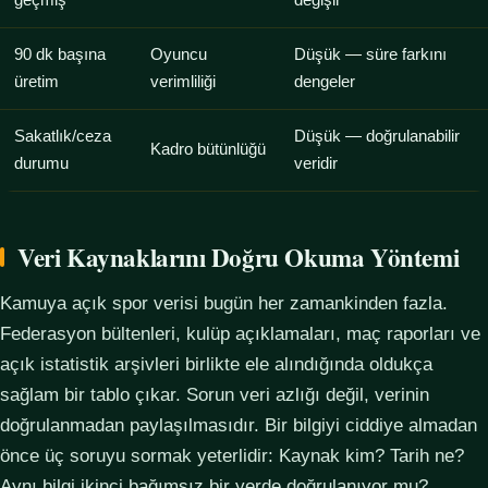
geçmiş
değişir
90 dk başına
Oyuncu
Düşük — süre farkını
üretim
verimliliği
dengeler
Sakatlık/ceza
Düşük — doğrulanabilir
Kadro bütünlüğü
durumu
veridir
Veri Kaynaklarını Doğru Okuma Yöntemi
Kamuya açık spor verisi bugün her zamankinden fazla.
Federasyon bültenleri, kulüp açıklamaları, maç raporları ve
açık istatistik arşivleri birlikte ele alındığında oldukça
sağlam bir tablo çıkar. Sorun veri azlığı değil, verinin
doğrulanmadan paylaşılmasıdır. Bir bilgiyi ciddiye almadan
önce üç soruyu sormak yeterlidir: Kaynak kim? Tarih ne?
Aynı bilgi ikinci bağımsız bir yerde doğrulanıyor mu?