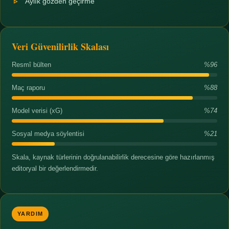
Aylık gözden geçirme
Veri Güvenilirlik Skalası
Resmî bülten
%96
Maç raporu
%88
Model verisi (xG)
%74
Sosyal medya söylentisi
%21
Skala, kaynak türlerinin doğrulanabilirlik derecesine göre hazırlanmış
editoryal bir değerlendirmedir.
YARDIM