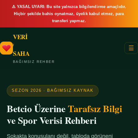
⚠️ YASAL UYARI: Bu site yalnızca bilgilendirme amaçlıdır.
Hiçbir şekilde bahis oynatmaz, üyelik kabul etmez, para
transferi yapmaz.
VERİ
/
☰
SAHA
BAĞIMSIZ REHBER
SEZON 2026 · BAĞIMSIZ KAYNAK
Betcio Üzerine
Tarafsız Bilgi
ve Spor Verisi Rehberi
Sokakta konuşulanı değil, tabloda görüneni