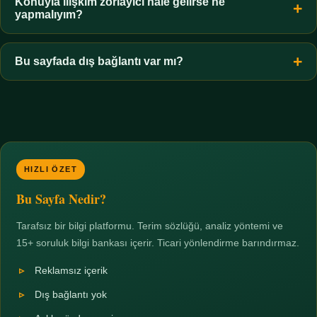
hiçbir koşulda uygun değildir. Sınır yasal olduğu kadar etik bir
Konuyla ilişkim zorlayıcı hale gelirse ne
yapmalıyım?
zorunluluktur.
Zaman sınırı koyun, harcadığınız süreyi ölçün ve gerekirse
profesyonel destek alın. Türkiye'de ücretsiz danışma hatları
Bu sayfada dış bağlantı var mı?
mevcuttur; yardım istemek güçlü bir adımdır.
Hayır. Tüm bağlantılar sayfa içi bölümlere yöneliktir; üçüncü
taraf ticari sayfalara hiçbir bağlantı verilmez.
HIZLI ÖZET
Bu Sayfa Nedir?
Tarafsız bir bilgi platformu. Terim sözlüğü, analiz yöntemi ve
15+ soruluk bilgi bankası içerir. Ticari yönlendirme barındırmaz.
Reklamsız içerik
Dış bağlantı yok