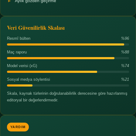
Aylık gözden geçirme
Veri Güvenilirlik Skalası
Resmî bülten
%96
Maç raporu
%88
Model verisi (xG)
%74
Sosyal medya söylentisi
%21
Skala, kaynak türlerinin doğrulanabilirlik derecesine göre hazırlanmış
editoryal bir değerlendirmedir.
YARDIM