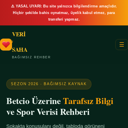
⚠️ YASAL UYARI: Bu site yalnızca bilgilendirme amaçlıdır.
Hiçbir şekilde bahis oynatmaz, üyelik kabul etmez, para
transferi yapmaz.
VERİ
/
☰
SAHA
BAĞIMSIZ REHBER
SEZON 2026 · BAĞIMSIZ KAYNAK
Betcio Üzerine
Tarafsız Bilgi
ve Spor Verisi Rehberi
Sokakta konuşulanı değil, tabloda görüneni