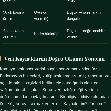
geçmiş
değişir
90 dk başına
Oyuncu
Düşük — süre farkını
üretim
verimliliği
dengeler
Sakatlık/ceza
Düşük — doğrulanabilir
Kadro bütünlüğü
durumu
veridir
Veri Kaynaklarını Doğru Okuma Yöntemi
Kamuya açık spor verisi bugün her zamankinden fazla.
Federasyon bültenleri, kulüp açıklamaları, maç raporları ve
açık istatistik arşivleri birlikte ele alındığında oldukça
sağlam bir tablo çıkar. Sorun veri azlığı değil, verinin
doğrulanmadan paylaşılmasıdır. Bir bilgiyi ciddiye almadan
önce üç soruyu sormak yeterlidir: Kaynak kim? Tarih ne?
Aynı bilgi ikinci bağımsız bir yerde doğrulanıyor mu?