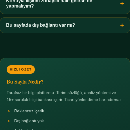
hiçbir koşulda uygun değildir. Sınır yasal olduğu kadar etik bir
Konuyla ilişkim zorlayıcı hale gelirse ne
yapmalıyım?
zorunluluktur.
Zaman sınırı koyun, harcadığınız süreyi ölçün ve gerekirse
profesyonel destek alın. Türkiye'de ücretsiz danışma hatları
Bu sayfada dış bağlantı var mı?
mevcuttur; yardım istemek güçlü bir adımdır.
Hayır. Tüm bağlantılar sayfa içi bölümlere yöneliktir; üçüncü
taraf ticari sayfalara hiçbir bağlantı verilmez.
HIZLI ÖZET
Bu Sayfa Nedir?
Tarafsız bir bilgi platformu. Terim sözlüğü, analiz yöntemi ve
15+ soruluk bilgi bankası içerir. Ticari yönlendirme barındırmaz.
Reklamsız içerik
Dış bağlantı yok