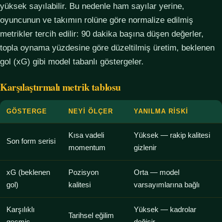
yüksek sayılabilir. Bu nedenle ham sayılar yerine,
oyuncunun ve takımın rolüne göre normalize edilmiş
metrikler tercih edilir: 90 dakika başına düşen değerler,
topla oynama yüzdesine göre düzeltilmiş üretim, beklenen
gol (xG) gibi model tabanlı göstergeler.
Karşılaştırmalı metrik tablosu
GÖSTERGE
NEYI ÖLÇER
YANILMA RISKI
Kısa vadeli
Yüksek — rakip kalitesi
Son form serisi
momentum
gizlenir
xG (beklenen
Pozisyon
Orta — model
gol)
kalitesi
varsayımlarına bağlı
Karşılıklı
Yüksek — kadrolar
Tarihsel eğilim