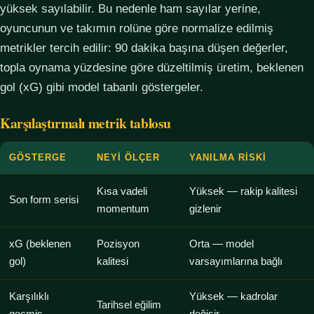
yüksek sayılabilir. Bu nedenle ham sayılar yerine,
oyuncunun ve takımın rolüne göre normalize edilmiş
metrikler tercih edilir: 90 dakika başına düşen değerler,
topla oynama yüzdesine göre düzeltilmiş üretim, beklenen
gol (xG) gibi model tabanlı göstergeler.
Karşılaştırmalı metrik tablosu
GÖSTERGE
NEYI ÖLÇER
YANILMA RISKI
Kısa vadeli
Yüksek — rakip kalitesi
Son form serisi
momentum
gizlenir
xG (beklenen
Pozisyon
Orta — model
gol)
kalitesi
varsayımlarına bağlı
Karşılıklı
Yüksek — kadrolar
Tarihsel eğilim