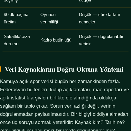
geçmiş
değişir
90 dk başına
Oyuncu
Düşük — süre farkını
üretim
verimliliği
dengeler
Sakatlık/ceza
Düşük — doğrulanabilir
Kadro bütünlüğü
durumu
veridir
Veri Kaynaklarını Doğru Okuma Yöntemi
Kamuya açık spor verisi bugün her zamankinden fazla.
Federasyon bültenleri, kulüp açıklamaları, maç raporları ve
açık istatistik arşivleri birlikte ele alındığında oldukça
sağlam bir tablo çıkar. Sorun veri azlığı değil, verinin
doğrulanmadan paylaşılmasıdır. Bir bilgiyi ciddiye almadan
önce üç soruyu sormak yeterlidir: Kaynak kim? Tarih ne?
Aynı bilgi ikinci bağımsız bir yerde doğrulanıyor mu?