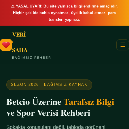
⚠️ YASAL UYARI: Bu site yalnızca bilgilendirme amaçlıdır.
Hiçbir şekilde bahis oynatmaz, üyelik kabul etmez, para
transferi yapmaz.
VERİ
/
☰
SAHA
BAĞIMSIZ REHBER
SEZON 2026 · BAĞIMSIZ KAYNAK
Betcio Üzerine
Tarafsız Bilgi
ve Spor Verisi Rehberi
Sokakta konuşulanı değil, tabloda görüneni