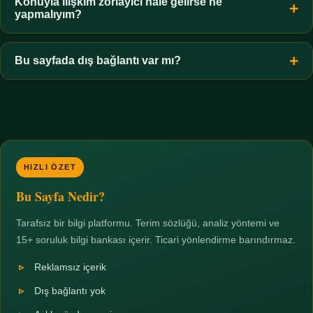
hiçbir koşulda uygun değildir. Sınır yasal olduğu kadar etik bir
Konuyla ilişkim zorlayıcı hale gelirse ne
yapmalıyım?
zorunluluktur.
Zaman sınırı koyun, harcadığınız süreyi ölçün ve gerekirse
profesyonel destek alın. Türkiye'de ücretsiz danışma hatları
Bu sayfada dış bağlantı var mı?
mevcuttur; yardım istemek güçlü bir adımdır.
Hayır. Tüm bağlantılar sayfa içi bölümlere yöneliktir; üçüncü
taraf ticari sayfalara hiçbir bağlantı verilmez.
HIZLI ÖZET
Bu Sayfa Nedir?
Tarafsız bir bilgi platformu. Terim sözlüğü, analiz yöntemi ve
15+ soruluk bilgi bankası içerir. Ticari yönlendirme barındırmaz.
Reklamsız içerik
Dış bağlantı yok