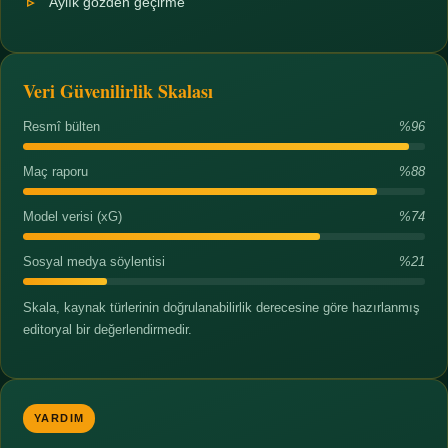
Aylık gözden geçirme
Veri Güvenilirlik Skalası
Resmî bülten
%96
Maç raporu
%88
Model verisi (xG)
%74
Sosyal medya söylentisi
%21
Skala, kaynak türlerinin doğrulanabilirlik derecesine göre hazırlanmış
editoryal bir değerlendirmedir.
YARDIM