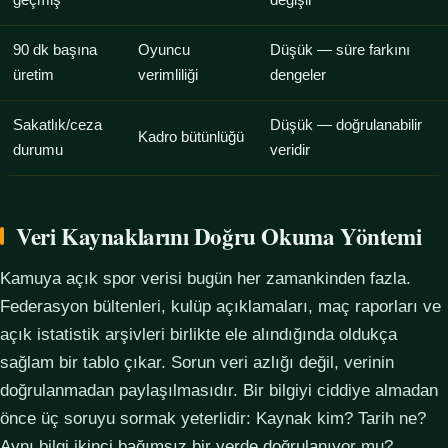
geçmiş
değişir
90 dk başına
Oyuncu
Düşük — süre farkını
üretim
verimliliği
dengeler
Sakatlık/ceza
Düşük — doğrulanabilir
Kadro bütünlüğü
durumu
veridir
Veri Kaynaklarını Doğru Okuma Yöntemi
Kamuya açık spor verisi bugün her zamankinden fazla.
Federasyon bültenleri, kulüp açıklamaları, maç raporları ve
açık istatistik arşivleri birlikte ele alındığında oldukça
sağlam bir tablo çıkar. Sorun veri azlığı değil, verinin
doğrulanmadan paylaşılmasıdır. Bir bilgiyi ciddiye almadan
önce üç soruyu sormak yeterlidir: Kaynak kim? Tarih ne?
Aynı bilgi ikinci bağımsız bir yerde doğrulanıyor mu?