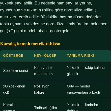
yüksek sayılabilir. Bu nedenle ham sayılar yerine,
oyuncunun ve takımın rolüne göre normalize edilmiş
metrikler tercih edilir: 90 dakika başına düşen değerler,
topla oynama yüzdesine göre düzeltilmiş üretim, beklenen
gol (xG) gibi model tabanlı göstergeler.
Karşılaştırmalı metrik tablosu
GÖSTERGE
NEYI ÖLÇER
YANILMA RISKI
Kısa vadeli
Yüksek — rakip kalitesi
Son form serisi
momentum
gizlenir
xG (beklenen
Pozisyon
Orta — model
gol)
kalitesi
varsayımlarına bağlı
Karşılıklı
Yüksek — kadrolar
Tarihsel eğilim