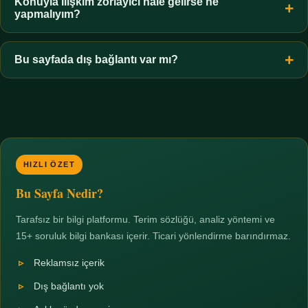
hiçbir koşulda uygun değildir. Sınır yasal olduğu kadar etik bir
Konuyla ilişkim zorlayıcı hale gelirse ne
yapmalıyım?
zorunluluktur.
Zaman sınırı koyun, harcadığınız süreyi ölçün ve gerekirse
profesyonel destek alın. Türkiye'de ücretsiz danışma hatları
Bu sayfada dış bağlantı var mı?
mevcuttur; yardım istemek güçlü bir adımdır.
Hayır. Tüm bağlantılar sayfa içi bölümlere yöneliktir; üçüncü
taraf ticari sayfalara hiçbir bağlantı verilmez.
HIZLI ÖZET
Bu Sayfa Nedir?
Tarafsız bir bilgi platformu. Terim sözlüğü, analiz yöntemi ve
15+ soruluk bilgi bankası içerir. Ticari yönlendirme barındırmaz.
Reklamsız içerik
Dış bağlantı yok