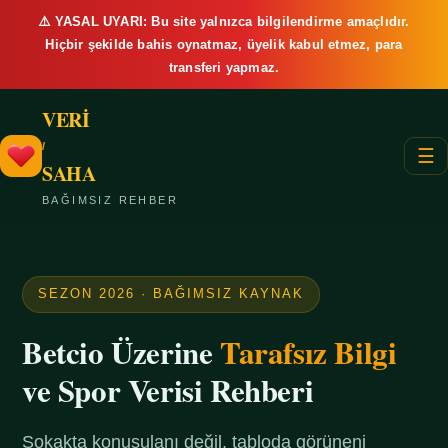
⚠️ YASAL UYARI: Bu site yalnızca bilgilendirme amaçlıdır.
Hiçbir şekilde bahis oynatmaz, üyelik kabul etmez, para
transferi yapmaz.
VERİ
/
☰
SAHA
BAĞIMSIZ REHBER
SEZON 2026 · BAĞIMSIZ KAYNAK
Betcio Üzerine
Tarafsız Bilgi
ve Spor Verisi Rehberi
Sokakta konuşulanı değil, tabloda görüneni