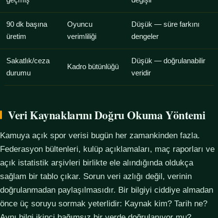
geçmiş
değişir
90 dk başına
Oyuncu
Düşük — süre farkını
üretim
verimliliği
dengeler
Sakatlık/ceza
Düşük — doğrulanabilir
Kadro bütünlüğü
durumu
veridir
Veri Kaynaklarını Doğru Okuma Yöntemi
Kamuya açık spor verisi bugün her zamankinden fazla.
Federasyon bültenleri, kulüp açıklamaları, maç raporları ve
açık istatistik arşivleri birlikte ele alındığında oldukça
sağlam bir tablo çıkar. Sorun veri azlığı değil, verinin
doğrulanmadan paylaşılmasıdır. Bir bilgiyi ciddiye almadan
önce üç soruyu sormak yeterlidir: Kaynak kim? Tarih ne?
Aynı bilgi ikinci bağımsız bir yerde doğrulanıyor mu?