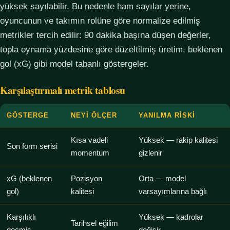
yüksek sayılabilir. Bu nedenle ham sayılar yerine,
oyuncunun ve takımın rolüne göre normalize edilmiş
metrikler tercih edilir: 90 dakika başına düşen değerler,
topla oynama yüzdesine göre düzeltilmiş üretim, beklenen
gol (xG) gibi model tabanlı göstergeler.
Karşılaştırmalı metrik tablosu
GÖSTERGE
NEYI ÖLÇER
YANILMA RISKI
Kısa vadeli
Yüksek — rakip kalitesi
Son form serisi
momentum
gizlenir
xG (beklenen
Pozisyon
Orta — model
gol)
kalitesi
varsayımlarına bağlı
Karşılıklı
Yüksek — kadrolar
Tarihsel eğilim