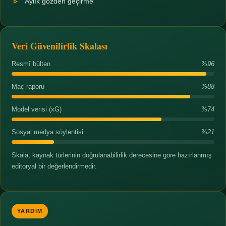
Aylık gözden geçirme
Veri Güvenilirlik Skalası
Resmî bülten
%96
Maç raporu
%88
Model verisi (xG)
%74
Sosyal medya söylentisi
%21
Skala, kaynak türlerinin doğrulanabilirlik derecesine göre hazırlanmış
editoryal bir değerlendirmedir.
YARDIM