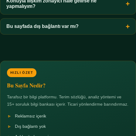
hiçbir koşulda uygun değildir. Sınır yasal olduğu kadar etik bir
Konuyla ilişkim zorlayıcı hale gelirse ne
yapmalıyım?
zorunluluktur.
Zaman sınırı koyun, harcadığınız süreyi ölçün ve gerekirse
profesyonel destek alın. Türkiye'de ücretsiz danışma hatları
Bu sayfada dış bağlantı var mı?
mevcuttur; yardım istemek güçlü bir adımdır.
Hayır. Tüm bağlantılar sayfa içi bölümlere yöneliktir; üçüncü
taraf ticari sayfalara hiçbir bağlantı verilmez.
HIZLI ÖZET
Bu Sayfa Nedir?
Tarafsız bir bilgi platformu. Terim sözlüğü, analiz yöntemi ve
15+ soruluk bilgi bankası içerir. Ticari yönlendirme barındırmaz.
Reklamsız içerik
Dış bağlantı yok