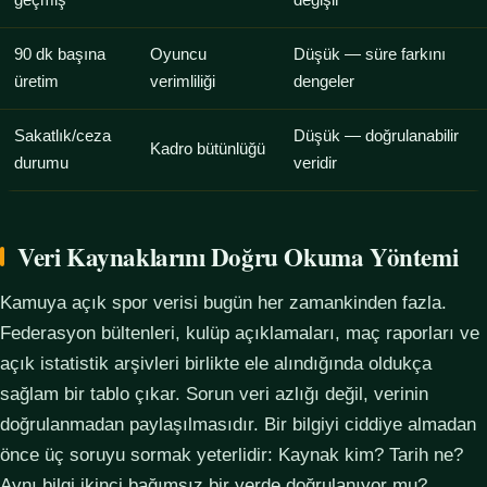
geçmiş
değişir
90 dk başına
Oyuncu
Düşük — süre farkını
üretim
verimliliği
dengeler
Sakatlık/ceza
Düşük — doğrulanabilir
Kadro bütünlüğü
durumu
veridir
Veri Kaynaklarını Doğru Okuma Yöntemi
Kamuya açık spor verisi bugün her zamankinden fazla.
Federasyon bültenleri, kulüp açıklamaları, maç raporları ve
açık istatistik arşivleri birlikte ele alındığında oldukça
sağlam bir tablo çıkar. Sorun veri azlığı değil, verinin
doğrulanmadan paylaşılmasıdır. Bir bilgiyi ciddiye almadan
önce üç soruyu sormak yeterlidir: Kaynak kim? Tarih ne?
Aynı bilgi ikinci bağımsız bir yerde doğrulanıyor mu?