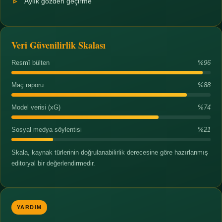
Aylık gözden geçirme
Veri Güvenilirlik Skalası
Resmî bülten
%96
Maç raporu
%88
Model verisi (xG)
%74
Sosyal medya söylentisi
%21
Skala, kaynak türlerinin doğrulanabilirlik derecesine göre hazırlanmış
editoryal bir değerlendirmedir.
YARDIM