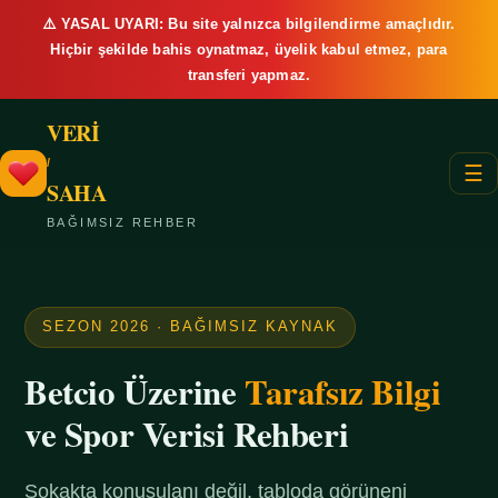
⚠️ YASAL UYARI: Bu site yalnızca bilgilendirme amaçlıdır.
Hiçbir şekilde bahis oynatmaz, üyelik kabul etmez, para
transferi yapmaz.
VERİ
/
☰
SAHA
BAĞIMSIZ REHBER
SEZON 2026 · BAĞIMSIZ KAYNAK
Betcio Üzerine
Tarafsız Bilgi
ve Spor Verisi Rehberi
Sokakta konuşulanı değil, tabloda görüneni