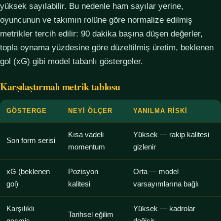
yüksek sayılabilir. Bu nedenle ham sayılar yerine,
oyuncunun ve takımın rolüne göre normalize edilmiş
metrikler tercih edilir: 90 dakika başına düşen değerler,
topla oynama yüzdesine göre düzeltilmiş üretim, beklenen
gol (xG) gibi model tabanlı göstergeler.
Karşılaştırmalı metrik tablosu
GÖSTERGE
NEYI ÖLÇER
YANILMA RISKI
Kısa vadeli
Yüksek — rakip kalitesi
Son form serisi
momentum
gizlenir
xG (beklenen
Pozisyon
Orta — model
gol)
kalitesi
varsayımlarına bağlı
Karşılıklı
Yüksek — kadrolar
Tarihsel eğilim