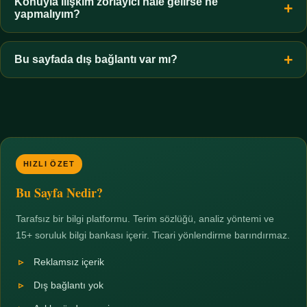
hiçbir koşulda uygun değildir. Sınır yasal olduğu kadar etik bir
Konuyla ilişkim zorlayıcı hale gelirse ne
yapmalıyım?
zorunluluktur.
Zaman sınırı koyun, harcadığınız süreyi ölçün ve gerekirse
profesyonel destek alın. Türkiye'de ücretsiz danışma hatları
Bu sayfada dış bağlantı var mı?
mevcuttur; yardım istemek güçlü bir adımdır.
Hayır. Tüm bağlantılar sayfa içi bölümlere yöneliktir; üçüncü
taraf ticari sayfalara hiçbir bağlantı verilmez.
HIZLI ÖZET
Bu Sayfa Nedir?
Tarafsız bir bilgi platformu. Terim sözlüğü, analiz yöntemi ve
15+ soruluk bilgi bankası içerir. Ticari yönlendirme barındırmaz.
Reklamsız içerik
Dış bağlantı yok