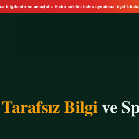
ca bilgilendirme amaçlıdır. Hiçbir şekilde bahis oynatmaz, üyelik kabu
e
Tarafsız Bilgi
ve Sp