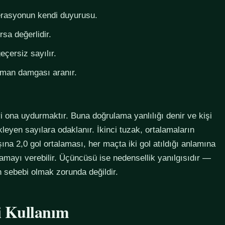
derasyonun kendi duyurusu.
rsa değerlidir.
eçersiz sayılır.
zaman damgası aranır.
i ona uydurmaktır. Buna doğrulama yanlılığı denir ve kişi
eyen sayılara odaklanır. İkinci tuzak, ortalamaların
na 2,0 gol ortalaması, her maçta iki gol atıldığı anlamına
lamayı verebilir. Üçüncüsü ise nedensellik yanılgısıdır —
in sebebi olmak zorunda değildir.
li Kullanım