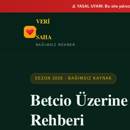
⚠️ YASAL UYARI: Bu site yalnız
VERİ
/
SAHA
BAĞIMSIZ REHBER
SEZON 2026 · BAĞIMSIZ KAYNAK
Betcio Üzerin
Rehberi