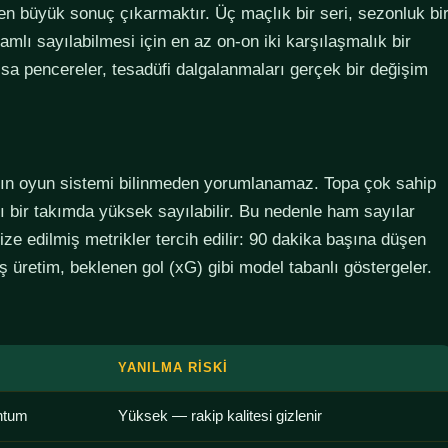
den büyük sonuç çıkarmaktır. Üç maçlık bir seri, sezonluk bi
lamlı sayılabilmesi için en az on-on iki karşılaşmalık bir
sa pencereler, tesadüfi dalgalanmaları gerçek bir değişim
ımın oyun sistemi bilinmeden yorumlanamaz. Topa çok sahip
lı bir takımda yüksek sayılabilir. Bu nedenle ham sayılar
ze edilmiş metrikler tercih edilir: 90 dakika başına düşen
 üretim, beklenen gol (xG) gibi model tabanlı göstergeler.
YANILMA RISKI
ntum
Yüksek — rakip kalitesi gizlenir