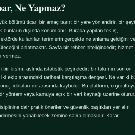
par, Ne Yapmaz?
yük bölümü ticari bir amaç taşır: bir yere yönlendirir, bir şeyi
ak bunların dışında konumlanır. Burada yapılan tek iş,
ektörde kullanılan terimlerin gerçekte ne anlama geldiğini v
züleceğini anlatmaktır. Sayfa bir rehber niteliğindedir; hizmet
tı vermez.
 bir kısmı, aslında istatistik peşindedir: bir takımın son on
 iki ekip arasındaki tarihsel karşılaşma dengesi. Ne var ki b
sonuç iddialarının arasında kaybolur. Bu platform, o gürültüy
 bir yöntem veya kamuya açık bir veri kaynağı üzerine oturur
plinine dair pratik öneriler ve güvenlik başlıkları yer alır.
ndirmesini yapabilecek zemine sahip olmasıdır. Karar