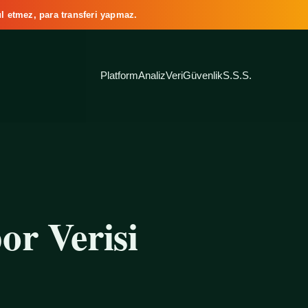
l etmez, para transferi yapmaz.
Platform
Analiz
Veri
Güvenlik
S.S.S.
or Verisi