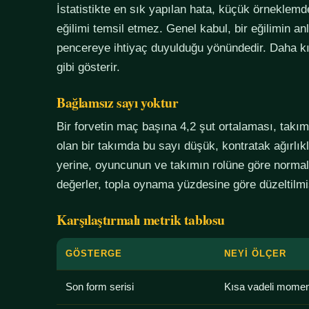
İstatistikte en sık yapılan hata, küçük örneklem
eğilimi temsil etmez. Genel kabul, bir eğilimin an
pencereye ihtiyaç duyulduğu yönündedir. Daha kı
gibi gösterir.
Bağlamsız sayı yoktur
Bir forvetin maç başına 4,2 şut ortalaması, tak
olan bir takımda bu sayı düşük, kontratak ağırlık
yerine, oyuncunun ve takımın rolüne göre normali
değerler, topla oynama yüzdesine göre düzeltilmiş
Karşılaştırmalı metrik tablosu
GÖSTERGE
NEYI ÖLÇER
Son form serisi
Kısa vadeli mome