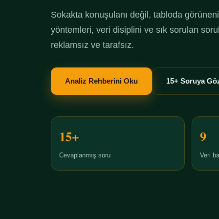
Sokakta konuşulanı değil, tabloda görüneni 
yöntemleri, veri disiplini ve sık sorulan so
reklamsız ve tarafsız.
Analiz Rehberini Oku
15+ Soruya Göz
15+
9
Cevaplanmış soru
Veri ba