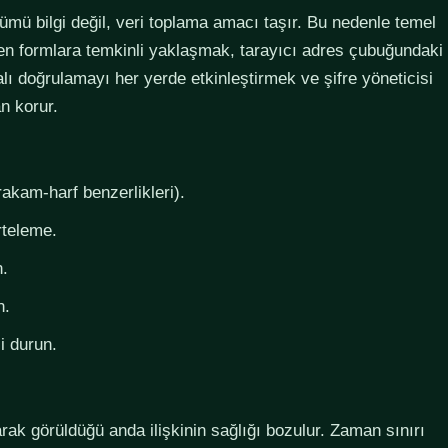
lümü bilgi değil, veri toplama amacı taşır. Bu nedenle temel
steyen formlara temkinli yaklaşmak, tarayıcı adres çubuğundaki
lı doğrulamayı her yerde etkinleştirmek ve şifre yöneticisi
n korur.
rakam-harf benzerlikleri).
rteleme.
n.
n.
i durun.
larak görüldüğü anda ilişkinin sağlığı bozulur. Zaman sınırı