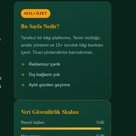
HIZLI ÖZET
Bu Sayfa Nedir?
Tarafsız bir bilgi platformu. Terim sözlüğü,
e
analiz yöntemi ve 15+ soruluk bilgi bankası
içerir. Ticari yönlendirme barındırmaz.
Reklamsız içerik
Dış bağlantı yok
u
Aylık gözden geçirme
ü
.
Veri Güvenilirlik Skalası
Resmî bülten
%96