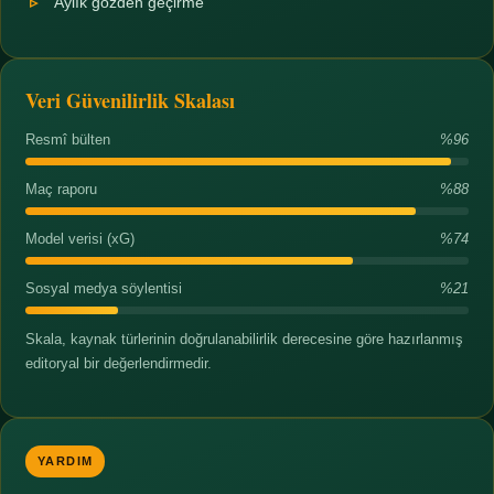
Aylık gözden geçirme
Veri Güvenilirlik Skalası
Resmî bülten
%96
Maç raporu
%88
Model verisi (xG)
%74
Sosyal medya söylentisi
%21
Skala, kaynak türlerinin doğrulanabilirlik derecesine göre hazırlanmış
editoryal bir değerlendirmedir.
YARDIM