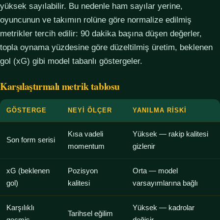
yüksek sayılabilir. Bu nedenle ham sayılar yerine,
oyuncunun ve takımın rolüne göre normalize edilmiş
metrikler tercih edilir: 90 dakika başına düşen değerler,
topla oynama yüzdesine göre düzeltilmiş üretim, beklenen
gol (xG) gibi model tabanlı göstergeler.
Karşılaştırmalı metrik tablosu
GÖSTERGE
NEYI ÖLÇER
YANILMA RISKI
Kısa vadeli
Yüksek — rakip kalitesi
Son form serisi
momentum
gizlenir
xG (beklenen
Pozisyon
Orta — model
gol)
kalitesi
varsayımlarına bağlı
Karşılıklı
Yüksek — kadrolar
Tarihsel eğilim