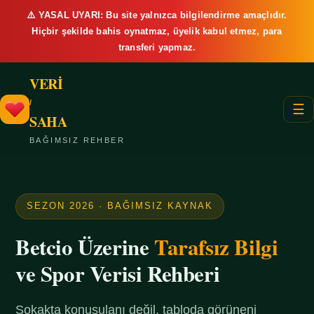
⚠️ YASAL UYARI: Bu site yalnızca bilgilendirme amaçlıdır.
Hiçbir şekilde bahis oynatmaz, üyelik kabul etmez, para
transferi yapmaz.
VERİ
/
☰
SAHA
BAĞIMSIZ REHBER
SEZON 2026 · BAĞIMSIZ KAYNAK
Betcio Üzerine
Tarafsız Bilgi
ve Spor Verisi Rehberi
Sokakta konuşulanı değil, tabloda görüneni