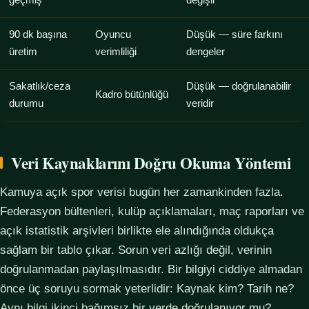
geçmiş
değişir
90 dk başına
Oyuncu
Düşük — süre farkını
üretim
verimliliği
dengeler
Sakatlık/ceza
Düşük — doğrulanabilir
Kadro bütünlüğü
durumu
veridir
Veri Kaynaklarını Doğru Okuma Yöntemi
Kamuya açık spor verisi bugün her zamankinden fazla.
Federasyon bültenleri, kulüp açıklamaları, maç raporları ve
açık istatistik arşivleri birlikte ele alındığında oldukça
sağlam bir tablo çıkar. Sorun veri azlığı değil, verinin
doğrulanmadan paylaşılmasıdır. Bir bilgiyi ciddiye almadan
önce üç soruyu sormak yeterlidir: Kaynak kim? Tarih ne?
Aynı bilgi ikinci bağımsız bir yerde doğrulanıyor mu?