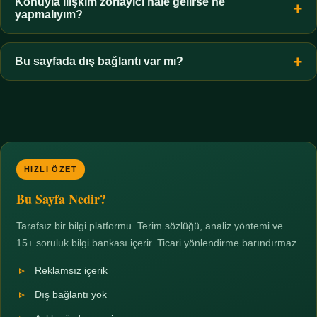
hiçbir koşulda uygun değildir. Sınır yasal olduğu kadar etik bir
Konuyla ilişkim zorlayıcı hale gelirse ne
yapmalıyım?
zorunluluktur.
Zaman sınırı koyun, harcadığınız süreyi ölçün ve gerekirse
profesyonel destek alın. Türkiye'de ücretsiz danışma hatları
Bu sayfada dış bağlantı var mı?
mevcuttur; yardım istemek güçlü bir adımdır.
Hayır. Tüm bağlantılar sayfa içi bölümlere yöneliktir; üçüncü
taraf ticari sayfalara hiçbir bağlantı verilmez.
HIZLI ÖZET
Bu Sayfa Nedir?
Tarafsız bir bilgi platformu. Terim sözlüğü, analiz yöntemi ve
15+ soruluk bilgi bankası içerir. Ticari yönlendirme barındırmaz.
Reklamsız içerik
Dış bağlantı yok